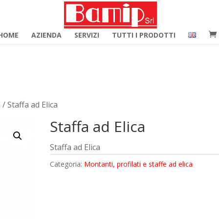
merce_hide_category_count' ); function woocommerce_hide_c
HOME
AZIENDA
SERVIZI
TUTTI I PRODOTTI
a
/ Staffa ad Elica
Staffa ad Elica
Staffa ad Elica
Categoria:
Montanti, profilati e staffe ad elica