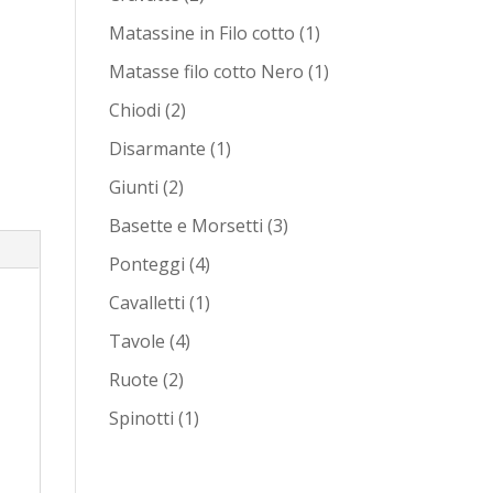
prodotti
1
Matassine in Filo cotto
1
prodotto
1
Matasse filo cotto Nero
1
prodotto
2
Chiodi
2
prodotti
1
Disarmante
1
prodotto
2
Giunti
2
prodotti
3
Basette e Morsetti
3
prodotti
4
Ponteggi
4
prodotti
1
Cavalletti
1
prodotto
4
Tavole
4
prodotti
2
Ruote
2
prodotti
1
Spinotti
1
prodotto