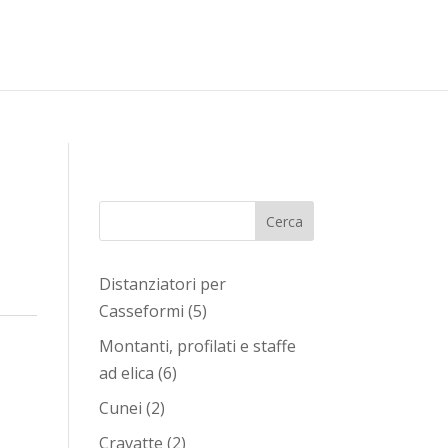
ategory_count() { // lasciare la funzione vuota in modo
Cerca
Distanziatori per
5
Casseformi
5
prodotti
Montanti, profilati e staffe
6
ad elica
6
prodotti
2
Cunei
2
prodotti
2
Cravatte
2