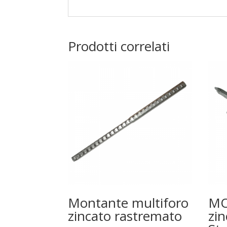
Prodotti correlati
Montante multiforo
MO
zincato rastremato
zi