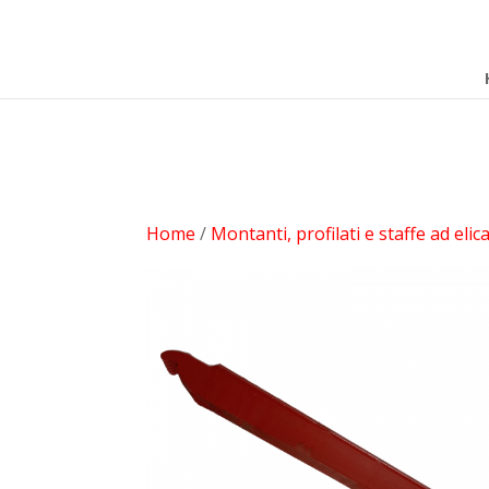
add_filter( 'woocommerce_subcategory_count_html', 'woocom
che non scriva niente. }
Home
/
Montanti, profilati e staffe ad elic