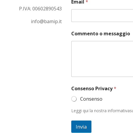
Email
*
P.IVA:
00602890543
info@bamip.it
*
Commento o messaggio
E
m
a
i
l
C
o
m
m
e
Consenso Privacy
*
n
t
Consenso
o
Leggi qui la nostra informativasu
Invia