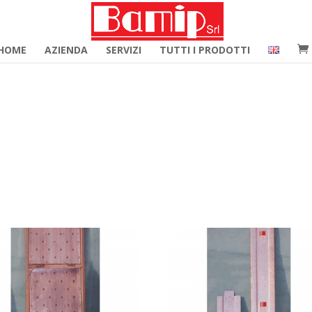
merce_hide_category_count' ); function woocommerce_hide_c
HOME
AZIENDA
SERVIZI
TUTTI I PRODOTTI