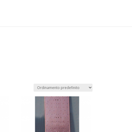
ategory_count() { // lasciare la funzione vuota in modo