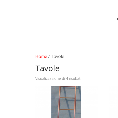
add_filter( 'woocommerce_subcategory_count_html', 'woocom
che non scriva niente. }
Home
/ Tavole
Tavole
Visualizzazione di 4 risultati