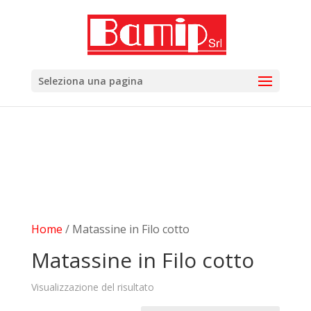
add_filter( 'woocommerce_subcategory_count_html',
'woocommerce_hide_category_count' ); function
woocommerce_hide_category_count() { // lasciare la
funzione vuota in modo che non scriva niente. }
Seleziona una pagina
Home
/ Matassine in Filo cotto
Matassine in Filo cotto
Visualizzazione del risultato