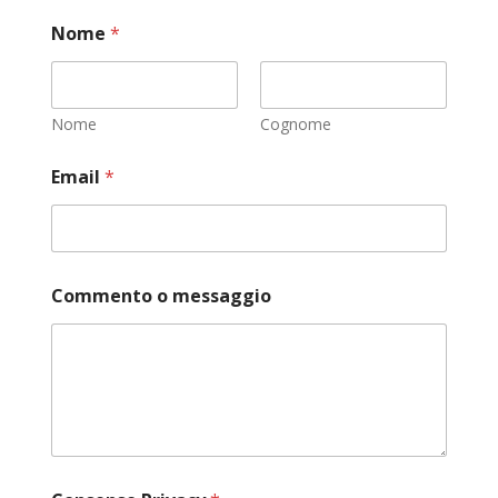
Nome
*
Nome
Cognome
Email
*
C
Commento o messaggio
o
n
s
e
n
s
o
N
o
m