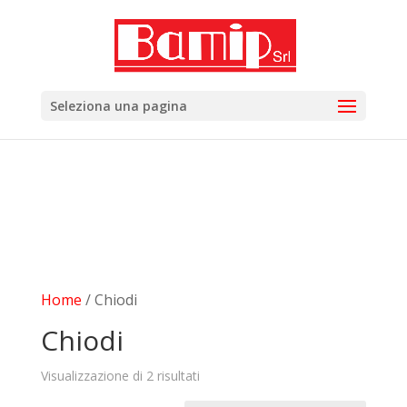
add_filter( 'woocommerce_subcategory_count_html',
'woocommerce_hide_category_count' ); function
woocommerce_hide_category_count() { // lasciare la
funzione vuota in modo che non scriva niente. }
Seleziona una pagina
Home
/ Chiodi
Chiodi
Visualizzazione di 2 risultati