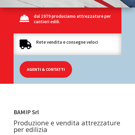
dal 1979 produciamo attrezzature per

cantieri edili.
Rete vendita e consegne veloci

AGENTI & CONTATTI
BAMIP Srl
Produzione e vendita attrezzature
per edilizia