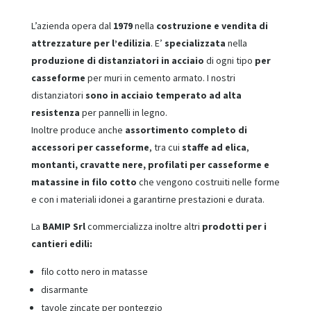
L’azienda opera dal
1979
nella
costruzione e vendita di
attrezzature per l’edilizia
. E’
specializzata
nella
produzione di distanziatori in acciaio
di ogni tipo
per
casseforme
per muri in cemento armato. I nostri
distanziatori
sono in acciaio temperato ad alta
resistenza
per pannelli in legno.
Inoltre produce anche
assortimento completo di
accessori per casseforme
, tra cui
staffe ad elica
,
montanti, cravatte nere, profilati per casseforme e
matassine in filo cotto
che vengono costruiti nelle forme
e con i materiali idonei a garantirne prestazioni e durata.
La
BAMIP Srl
commercializza inoltre altri
prodotti per i
cantieri edili:
filo cotto nero in matasse
disarmante
tavole zincate per ponteggio