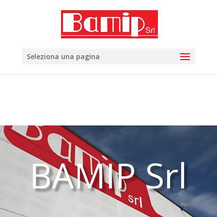
add_filter( 'woocommerce_subcategory_count_html',
'woocommerce_hide_category_count' ); function
woocommerce_hide_category_count() { // lasciare la
funzione vuota in modo che non scriva niente. }
Seleziona una pagina
BAMIP Srl