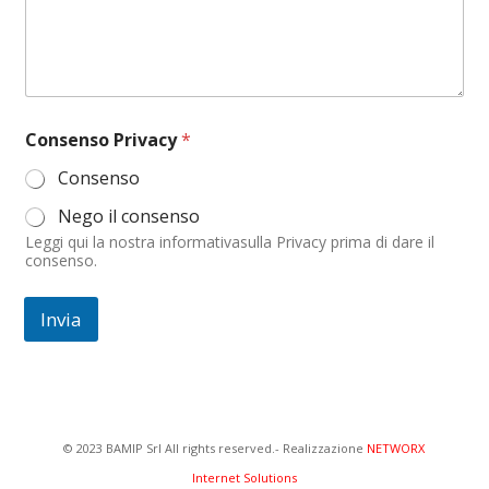
e
n
s
o
o
C
o
Consenso Privacy
*
m
m
Consenso
e
n
Nego il consenso
t
Leggi qui la nostra informativasulla Privacy prima di dare il
o
consenso.
Invia
© 2023 BAMIP Srl All rights reserved.- Realizzazione
NETWORX
Internet Solutions