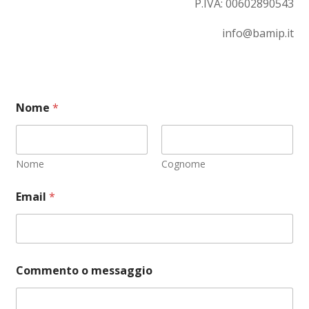
P.IVA:
00602890543
info@bamip.it
Nome
*
Nome
Cognome
Email
*
C
Commento o messaggio
o
n
s