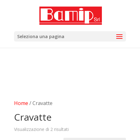
add_filter( 'woocommerce_subcategory_count_html',
'woocommerce_hide_category_count' ); function
woocommerce_hide_category_count() { // lasciare la
funzione vuota in modo che non scriva niente. }
Seleziona una pagina
Home
/ Cravatte
Cravatte
Visualizzazione di 2 risultati