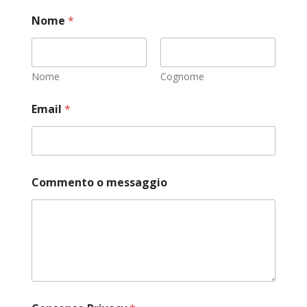
Nome
*
Nome
Cognome
o
Email
*
*
E
m
a
i
l
Commento o messaggio