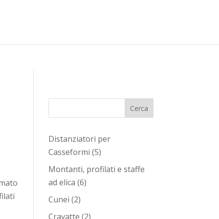
ategory_count() { // lasciare la funzione vuota in modo
Cerca
Distanziatori per
5
Casseformi
5
prodotti
Montanti, profilati e staffe
6
ad elica
6
rmato
prodotti
ilati
2
Cunei
2
prodotti
2
Cravatte
2