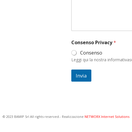
i
l
o
N
o
m
e
Consenso Privacy
*
Consenso
Leggi qui la nostra informativas
Invia
© 2023 BAMIP Srl All rights reserved.- Realizzazione
NETWORX Internet Solutions