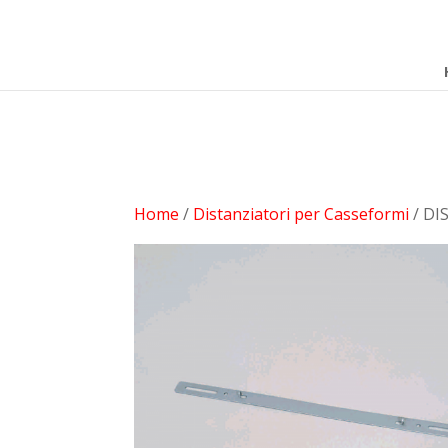
add_filter( 'woocommerce_subcategory_count_html', 'woocom
che non scriva niente. }
Home
/
Distanziatori per Casseformi
/ DI