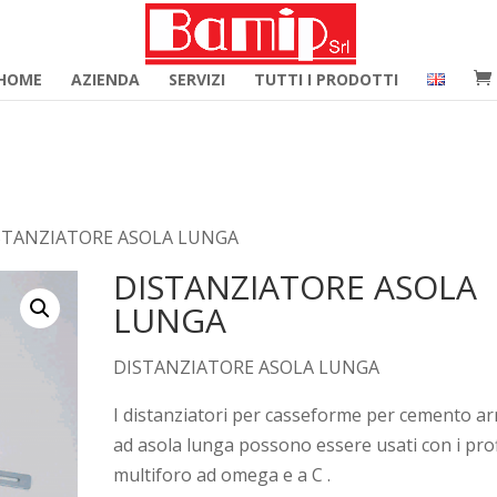
merce_hide_category_count' ); function woocommerce_hide_c
HOME
AZIENDA
SERVIZI
TUTTI I PRODOTTI
STANZIATORE ASOLA LUNGA
DISTANZIATORE ASOLA
LUNGA
DISTANZIATORE ASOLA LUNGA
I distanziatori per casseforme per cemento a
ad asola lunga possono essere usati con i prof
multiforo ad omega e a C .