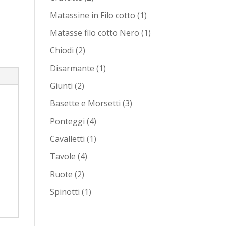
prodotti
1
Matassine in Filo cotto
1
prodotto
1
Matasse filo cotto Nero
1
prodotto
2
Chiodi
2
prodotti
1
Disarmante
1
prodotto
2
Giunti
2
prodotti
3
Basette e Morsetti
3
prodotti
4
Ponteggi
4
prodotti
1
Cavalletti
1
prodotto
4
Tavole
4
prodotti
2
Ruote
2
prodotti
1
Spinotti
1
prodotto