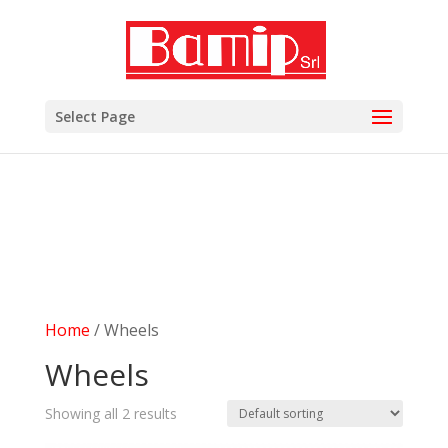
add_filter( 'woocommerce_subcategory_count_html',
'woocommerce_hide_category_count' ); function
woocommerce_hide_category_count() { // lasciare la
funzione vuota in modo che non scriva niente. }
Select Page
Home
/ Wheels
Wheels
Showing all 2 results