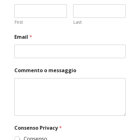
First
Last
Email
*
C
Commento o messaggio
o
n
s
e
n
s
o
P
r
i
Consenso Privacy
*
v
a
Consenso