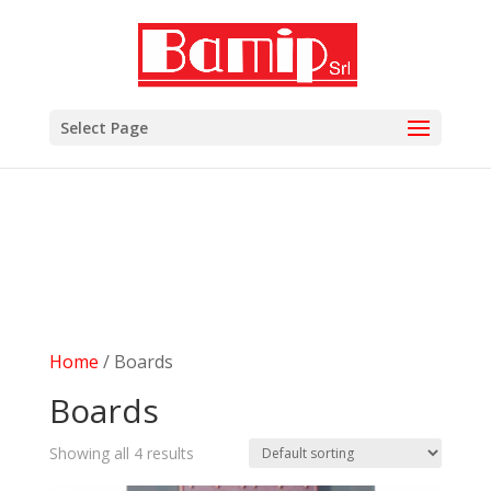
add_filter( 'woocommerce_subcategory_count_html',
'woocommerce_hide_category_count' ); function
woocommerce_hide_category_count() { // lasciare la
funzione vuota in modo che non scriva niente. }
Select Page
Home
/ Boards
Boards
Showing all 4 results