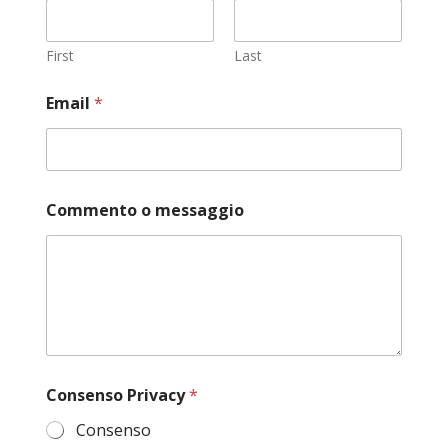
First
Last
P
Email
*
r
i
v
a
c
y
Commento o messaggio
C
o
n
s
e
n
s
o
m
e
Consenso Privacy
*
s
Consenso
s