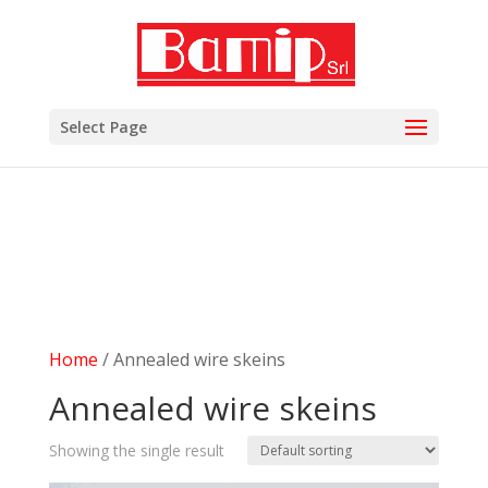
add_filter( 'woocommerce_subcategory_count_html',
'woocommerce_hide_category_count' ); function
woocommerce_hide_category_count() { // lasciare la
funzione vuota in modo che non scriva niente. }
Select Page
Home
/ Annealed wire skeins
Annealed wire skeins
Showing the single result