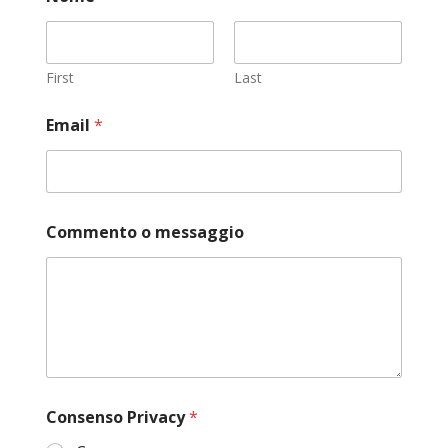
First
Last
C
Email
*
o
n
s
e
n
s
Commento o messaggio
o
N
o
m
e
o
Consenso Privacy
*